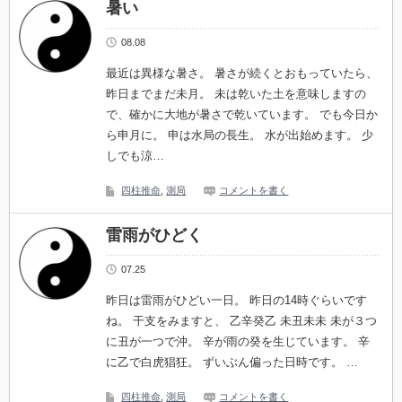
暑い
08.08
最近は異様な暑さ。 暑さが続くとおもっていたら、
昨日までまだ未月。 未は乾いた土を意味しますの
で、確かに大地が暑さで乾いています。 でも今日か
ら申月に。 申は水局の長生。 水が出始めます。 少
しでも涼…
四柱推命
,
測局
コメントを書く
雷雨がひどく
07.25
昨日は雷雨がひどい一日。 昨日の14時ぐらいです
ね。 干支をみますと、 乙辛癸乙 未丑未未 未が３つ
に丑が一つで沖。 辛が雨の癸を生じています。 辛
に乙で白虎猖狂。 ずいぶん偏った日時です。 …
四柱推命
,
測局
コメントを書く