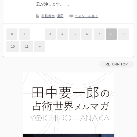
丑が沖します。 …
四柱推命
,
測局
コメントを書く
«
1
…
3
4
5
6
7
8
9
10
11
»
RETURN TOP