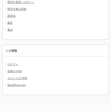
西洋占星術（モダン）
西洋古典占星術
講習会
鑑定
風水
メタ情報
ログイン
投稿の
RSS
コメントの
RSS
WordPress.org