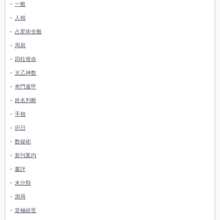
一般
人相
占星術全般
周易
四柱推命
太乙神数
奇門遁甲
姓名判断
手相
択日
数秘術
新刊案内
書評
未分類
測局
皇極経世