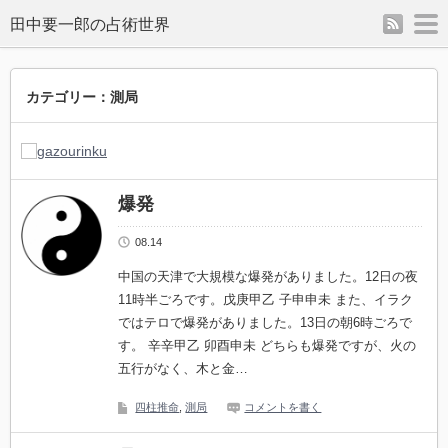
rss
m
カテゴリー：測局
爆発
08.14
中国の天津で大規模な爆発がありました。12日の夜
11時半ごろです。戊庚甲乙 子申申未 また、イラク
ではテロで爆発がありました。13日の朝6時ごろで
す。 辛辛甲乙 卯酉申未 どちらも爆発ですが、火の
五行がなく、木と金…
四柱推命
,
測局
コメントを書く