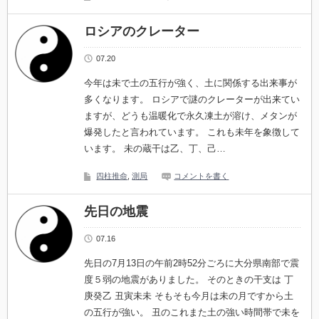
ロシアのクレーター
07.20
今年は未で土の五行が強く、土に関係する出来事が
多くなります。 ロシアで謎のクレーターが出来てい
ますが、どうも温暖化で永久凍土が溶け、メタンが
爆発したと言われています。 これも未年を象徴して
います。 未の蔵干は乙、丁、己…
四柱推命
,
測局
コメントを書く
先日の地震
07.16
先日の7月13日の午前2時52分ごろに大分県南部で震
度５弱の地震がありました。 そのときの干支は 丁
庚癸乙 丑寅未未 そもそも今月は未の月ですから土
の五行が強い。 丑のこれまた土の強い時間帯で未を