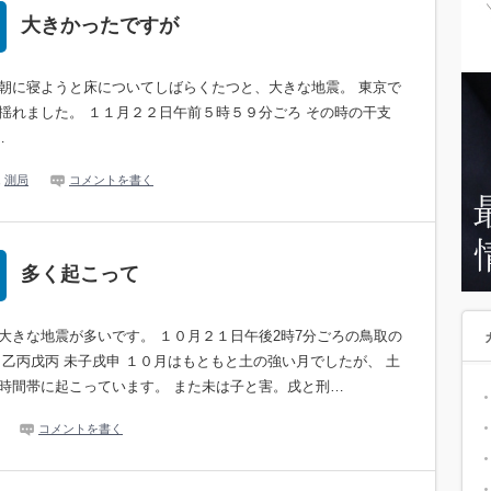
大きかったですが
朝に寝ようと床についてしばらくたつと、大きな地震。 東京で
揺れました。 １１月２２日午前５時５９分ごろ その時の干支
…
,
測局
コメントを書く
多く起こって
大きな地震が多いです。 １０月２１日午後2時7分ごろの鳥取の
 乙丙戊丙 未子戌申 １０月はもともと土の強い月でしたが、 土
時間帯に起こっています。 また未は子と害。戌と刑…
コメントを書く