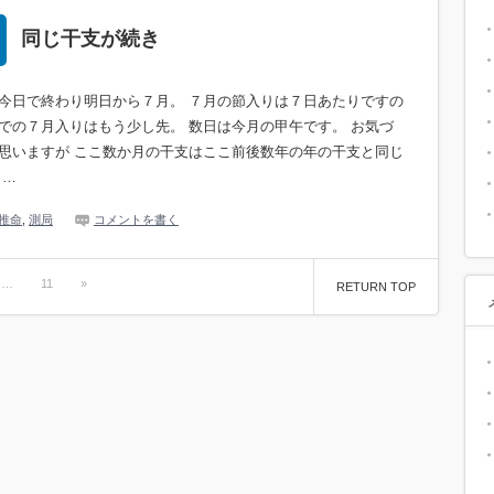
同じ干支が続き
今日で終わり明日から７月。 ７月の節入りは７日あたりですの
での７月入りはもう少し先。 数日は今月の甲午です。 お気づ
思いますが ここ数か月の干支はここ前後数年の年の干支と同じ
 …
推命
,
測局
コメントを書く
…
11
»
RETURN TOP