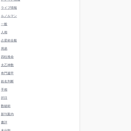
ライブ情報
ルノルマン
一般
人相
占星術全般
周易
四柱推命
太乙神数
奇門遁甲
姓名判断
手相
択日
数秘術
新刊案内
書評
未分類