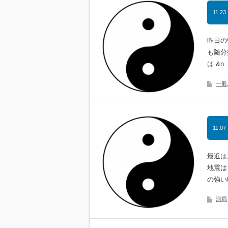
11.23
昨日の
も随分
は &n
一般
11.07
最近は
地震は
の強い
測局