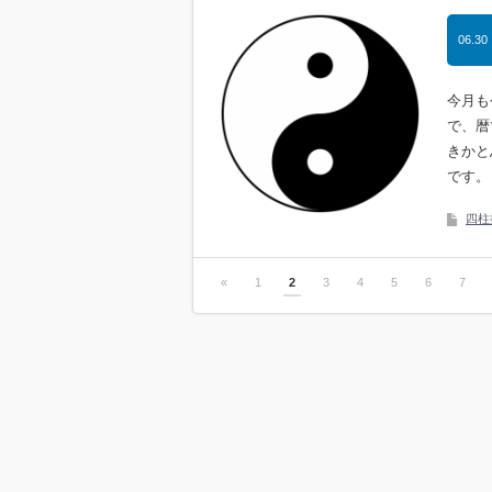
06.30
今月も
で、暦
きかと
です。
四柱
«
1
2
3
4
5
6
7