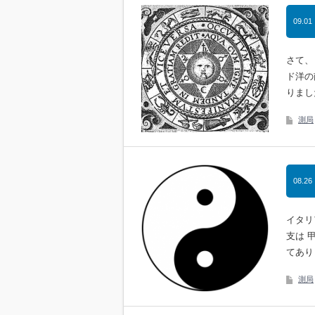
09.01
さて、
ド洋の
りまし
測局
08.26
イタリ
支は 
てあり
測局