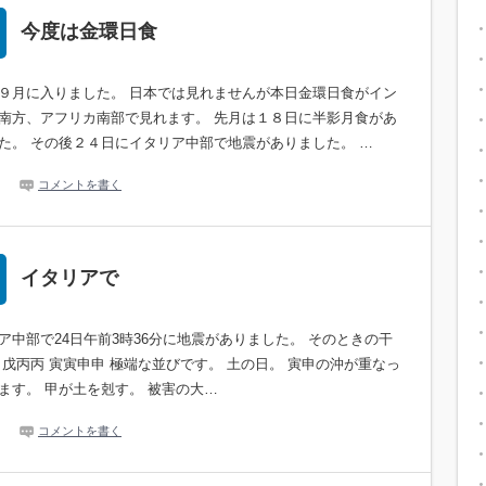
今度は金環日食
９月に入りました。 日本では見れませんが本日金環日食がイン
南方、アフリカ南部で見れます。 先月は１８日に半影月食があ
た。 その後２４日にイタリア中部で地震がありました。 …
コメントを書く
イタリアで
ア中部で24日午前3時36分に地震がありました。 そのときの干
甲戊丙丙 寅寅申申 極端な並びです。 土の日。 寅申の沖が重なっ
ます。 甲が土を剋す。 被害の大…
コメントを書く