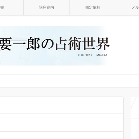
著書
講座案内
鑑定依頼
メル