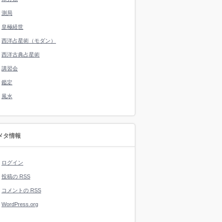
測局
皇極経世
西洋占星術（モダン）
西洋古典占星術
講習会
鑑定
風水
メタ情報
ログイン
投稿の
RSS
コメントの
RSS
WordPress.org