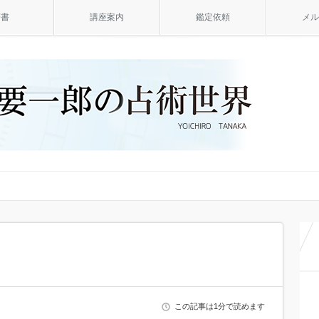
著書
講座案内
鑑定依頼
メル
この記事は1分で読めます