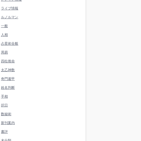
ライブ情報
ルノルマン
一般
人相
占星術全般
周易
四柱推命
太乙神数
奇門遁甲
姓名判断
手相
択日
数秘術
新刊案内
書評
未分類