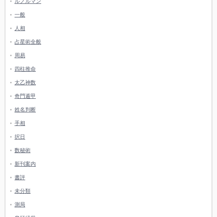
ルノルマン
一般
人相
占星術全般
周易
四柱推命
太乙神数
奇門遁甲
姓名判断
手相
択日
数秘術
新刊案内
書評
未分類
測局