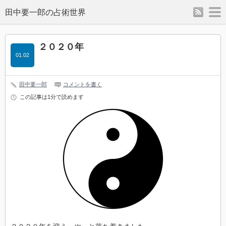
rss
m
２０２０年
01.02
田中要一郎
コメントを書く
この記事は1分で読めます