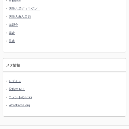
皇極経世
西洋占星術（モダン）
西洋古典占星術
講習会
鑑定
風水
メタ情報
ログイン
投稿の
RSS
コメントの
RSS
WordPress.org