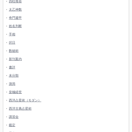
四柱推命
太乙神数
奇門遁甲
姓名判断
手相
択日
数秘術
新刊案内
書評
未分類
測局
皇極経世
西洋占星術（モダン）
西洋古典占星術
講習会
鑑定