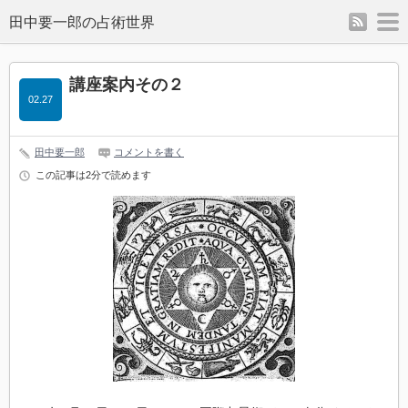
rss
m
講座案内その２
02.27
田中要一郎
コメントを書く
この記事は2分で読めます