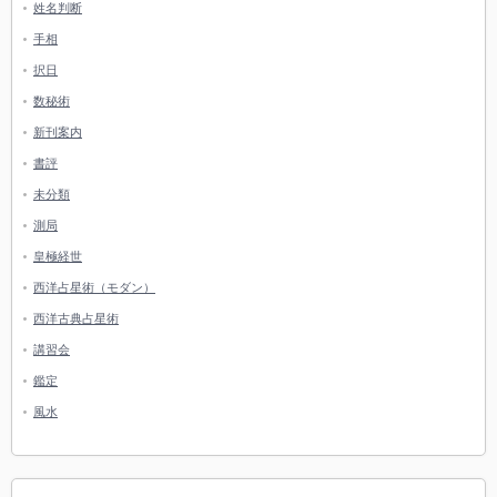
姓名判断
手相
択日
数秘術
新刊案内
書評
未分類
測局
皇極経世
西洋占星術（モダン）
西洋古典占星術
講習会
鑑定
風水