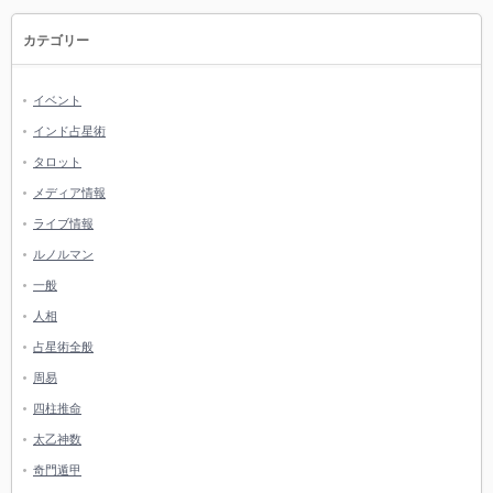
カテゴリー
イベント
インド占星術
タロット
メディア情報
ライブ情報
ルノルマン
一般
人相
占星術全般
周易
四柱推命
太乙神数
奇門遁甲