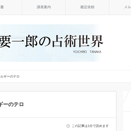
著書
講座案内
鑑定依頼
メル
ベルギーのテロ
ギーのテロ
この記事は1分で読めます