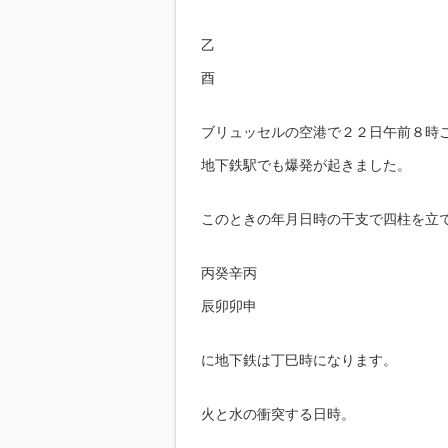
乙
酉
ブリュッセルの空港で２２日午前８時
地下鉄駅でも爆発が起きました。
このときの年月日時の干支で四柱を立
丙癸辛丙
辰卯卯申
に地下鉄は丁巳時になります。
火と水の衝突する日時。