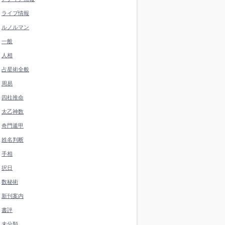
ライブ情報
ルノルマン
一般
人相
占星術全般
周易
四柱推命
太乙神数
奇門遁甲
姓名判断
手相
択日
数秘術
新刊案内
書評
未分類