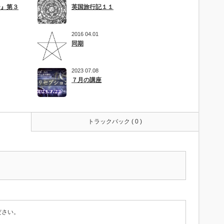
ー』第３
英国旅行記１１
2016 04.01
同期
2023 07.08
７月の講座
トラックバック ( 0 )
ださい。