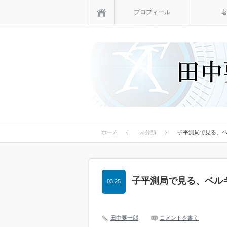
ホーム
プロフィール
ホーム
未分類
子平測局で見る、
子平測局で見る、ベル
03.25
田中要一郎
コメントを書く