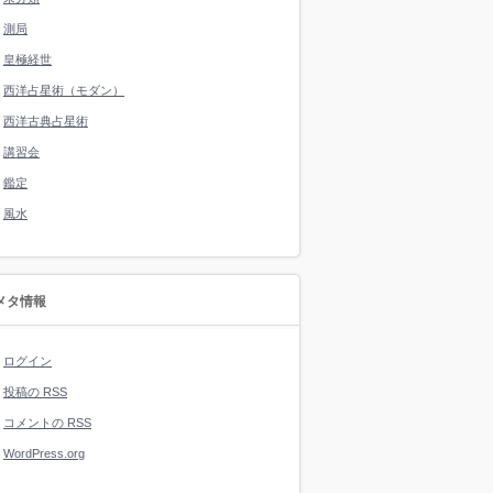
測局
皇極経世
西洋占星術（モダン）
西洋古典占星術
講習会
鑑定
風水
メタ情報
ログイン
投稿の
RSS
コメントの
RSS
WordPress.org