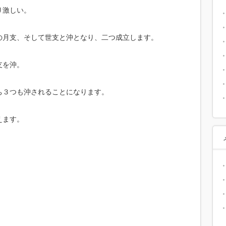
り激しい。
の月支、そして世支と沖となり、二つ成立します。
支を沖。
ち３つも沖されることになります。
えます。
。