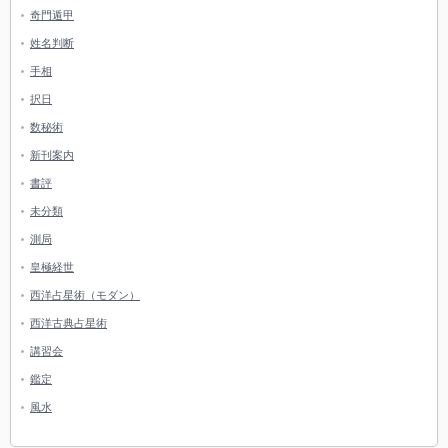
奇門遁甲
姓名判断
手相
択日
数秘術
新刊案内
書評
未分類
測局
皇極経世
西洋占星術（モダン）
西洋古典占星術
講習会
鑑定
風水