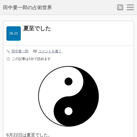
rss
m
夏至でした
06.23
田中要一郎
コメントを書く
この記事は1分で読めます
6月22日は夏至でした。