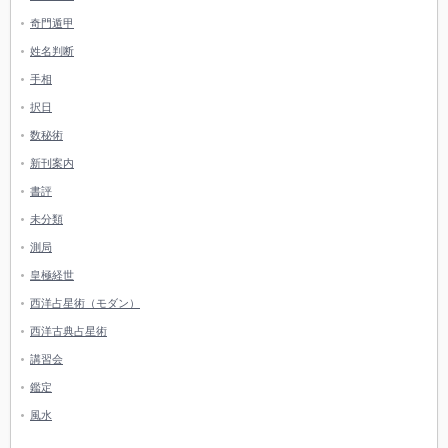
奇門遁甲
姓名判断
手相
択日
数秘術
新刊案内
書評
未分類
測局
皇極経世
西洋占星術（モダン）
西洋古典占星術
講習会
鑑定
風水