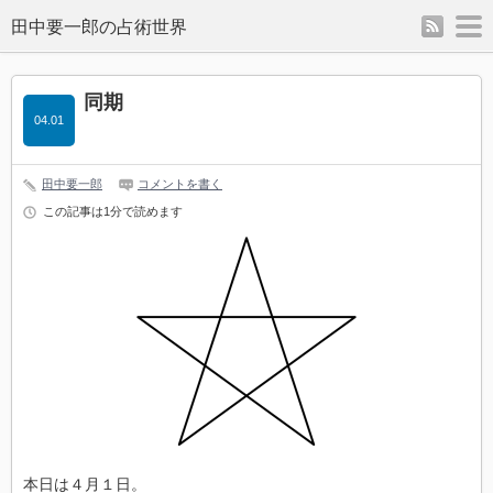
rss
m
同期
04.01
田中要一郎
コメントを書く
この記事は1分で読めます
本日は４月１日。