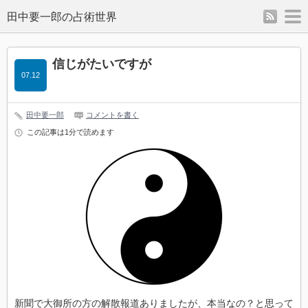
rss
m
信じがたいですが
07.12
田中要一郎
コメントを書く
この記事は1分で読めます
新聞で大御所の方の解散報道ありましたが、本当なの？と思って