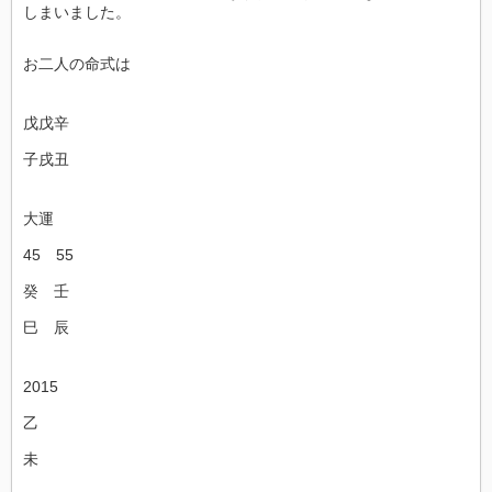
しまいました。
お二人の命式は
戊戊辛
子戌丑
大運
45 55
癸 壬
巳 辰
2015
乙
未