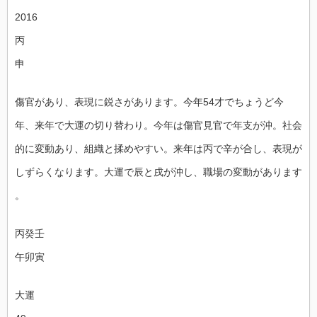
2016
丙
申
傷官があり、表現に鋭さがあります。今年54才でちょうど今
年、来年で大運の切り替
わり。今年は傷官見官で年支が沖。社会
的に変動あり、組織と揉めやすい。来年は丙
で辛が合し、表現が
しずらくなります。大運で辰と戌が沖し、職場の変動があります
。
丙癸壬
午卯寅
大運