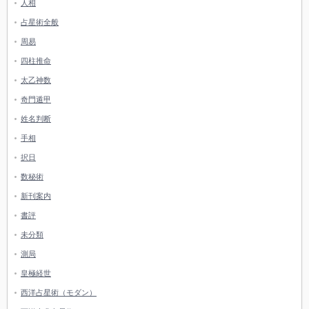
人相
占星術全般
周易
四柱推命
太乙神数
奇門遁甲
姓名判断
手相
択日
数秘術
新刊案内
書評
未分類
測局
皇極経世
西洋占星術（モダン）