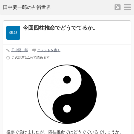
rss
m
今回四柱推命でどうでてるか。
05.18
田中要一郎
コメントを書く
この記事は1分で読めます
投票で負けましたが、四柱推命ではどうでているでしょうか。