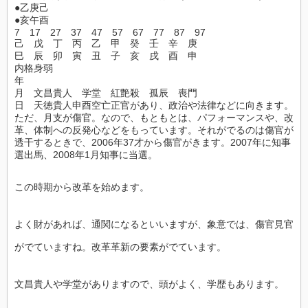
●乙庚己
●亥午酉
7 17 27 37 47 57 67 77 87 97
己 戊 丁 丙 乙 甲 癸 壬 辛 庚
巳 辰 卯 寅 丑 子 亥 戌 酉 申
内格身弱
年
月 文昌貴人 学堂 紅艶殺 孤辰 喪門
日 天徳貴人申酉空亡正官があり、政治や法律などに向きます。
ただ、月支が傷官。なので、もともとは、パフォーマンスや、改
革、体制への反発心
などをもっています。それがでるのは傷官が
透干するときで、2006年37才から傷官がきます。2007年に知事
選出馬、2008年1月知事に当選。
この時期から改革を始めます。
よく財があれば、通関になるといいますが、象意では、傷官見官
がでていますね。改
革革新の要素がでています。
文昌貴人や学堂がありますので、頭がよく、学歴もあります。