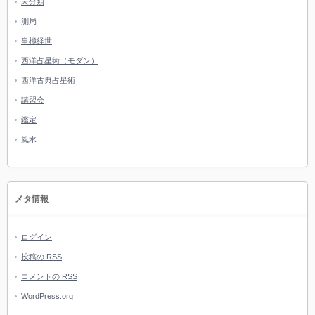
未分類
測局
皇極経世
西洋占星術（モダン）
西洋古典占星術
講習会
鑑定
風水
メタ情報
ログイン
投稿の
RSS
コメントの
RSS
WordPress.org