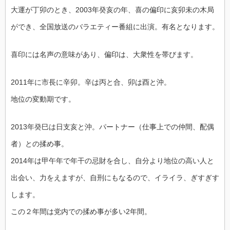
大運が丁卯のとき、2003年癸亥の年、喜の偏印に亥卯未の木局
ができ、全国放送のバ
ラエティー番組に出演。有名となります。
喜印には名声の意味があり、偏印は、大衆性を帯びます。
2011年に市長に辛卯。辛は丙と合、卯は酉と沖。
地位の変動期です。
2013年癸巳は日支亥と沖。パートナー（仕事上での仲間、配偶
者）との揉め事。
2014年は甲午年で年干の忌財を合し、自分より地位の高い人と
出会い、力をえますが
、自刑にもなるので、イライラ、ぎすぎす
します。
この２年間は党内での揉め事が多い2年間。